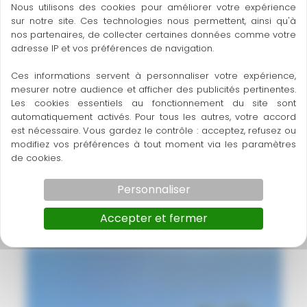
Nous utilisons des cookies pour améliorer votre expérience
sur notre site. Ces technologies nous permettent, ainsi qu'à
nos partenaires, de collecter certaines données comme votre
adresse IP et vos préférences de navigation.
Ces informations servent à personnaliser votre expérience,
mesurer notre audience et afficher des publicités pertinentes.
Les cookies essentiels au fonctionnement du site sont
automatiquement activés. Pour tous les autres, votre accord
est nécessaire. Vous gardez le contrôle : acceptez, refusez ou
modifiez vos préférences à tout moment via les paramètres
de cookies.
Couverture d’une piscine extérieure
Personnaliser
à Muret
Nos réalisations
Accepter et fermer