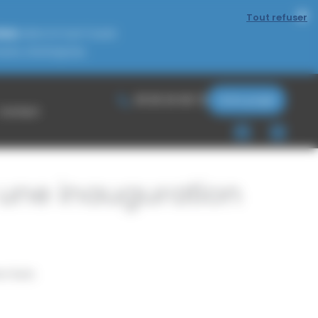
Tout refuser
iels
dans le Sud-Ouest.
nts d’entreprise.
05 65 30 08 72
Votre projet
Contact
r une inauguration
r bois
.