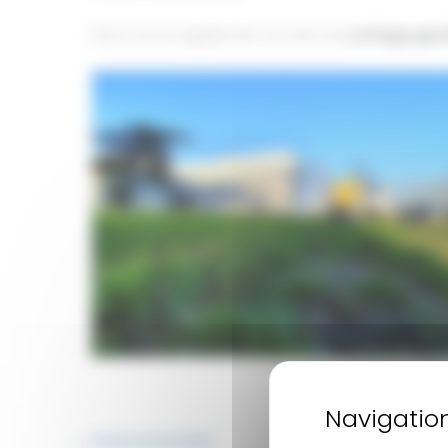
Nous avons également accolé une
cottage gar
chapiteau-cristal-bordeaux_1
←
Article précédent