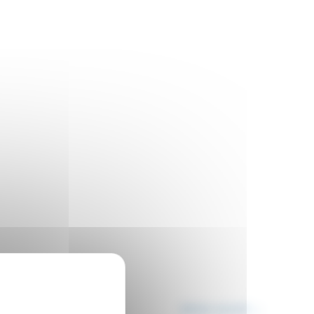
Article suivant
→