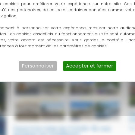
s cookies pour améliorer votre expérience sur notre site. Ces
 qu'à nos partenaires, de collecter certaines données comme votre
vigation.
servent à personnaliser votre expérience, mesurer notre audien
ntes. Les cookies essentiels au fonctionnement du site sont autom
res, votre accord est nécessaire. Vous gardez le contrôle : ac
érences à tout moment via les paramètres de cookies.
Personnaliser
Accepter et fermer
F
i
Face à la crise du COVID-19, nos
No
équipes se mobilisent