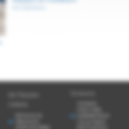
Nos réalisations
à
TSE Mazeres
Ets Thouron
Cahors
THOURON
STRUCTURES
920 Route de
EVENEMENTIELLES
Villefranche
1 ZA Les Pignes
46090 ARCAMBAL
09270 Mazeres