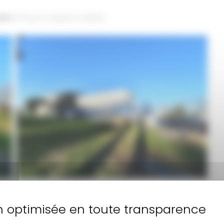
den
5×5 pour l’espace traiteur.
chapiteau-transaprent-bordeaux