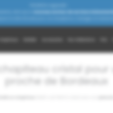
THOURON s’agrandit !
zères, ainsi qu'un
nouveau secteur de services événement
jours à votre écoute pour vos réceptions, mariages et événeme
chapiteaux
Mobilier
Accessoires
Nos réalisations
FAQ
 chapiteau cristal pou
proche de Bordeaux
tallé un chapiteau
10x15m soit 150m2 cristal avec son
planche