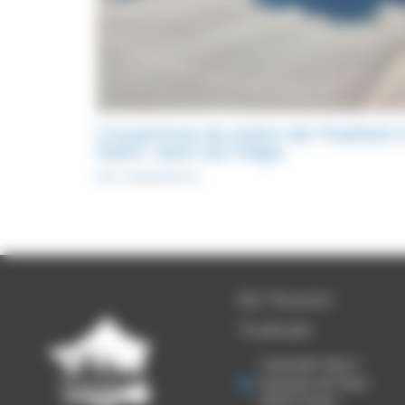
Couverture du salon de l’habitat 
Saint-Jean du Falga
Nos réalisations
Ets Thouron
Toulouse
Colorado Park 4
impasse de l'Hers
31240 l'Union