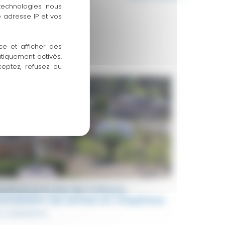
 technologies nous
 adresse IP et vos
ce et afficher des
atiquement activés.
ceptez, refusez ou
estival proche de Cahors,
nstallation de tentes et chapitaux
s réalisations