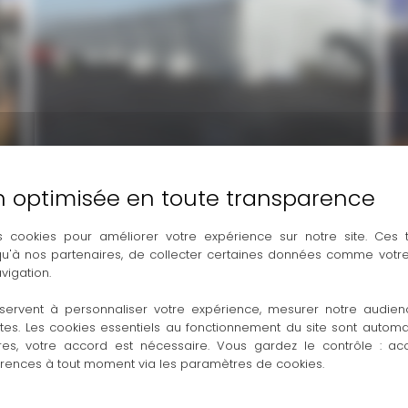
location barnum cahors
s cookies pour améliorer votre expérience sur notre site. Ces
 qu'à nos partenaires, de collecter certaines données comme votre
vigation.
servent à personnaliser votre expérience, mesurer notre audien
ntes. Les cookies essentiels au fonctionnement du site sont autom
res, votre accord est nécessaire. Vous gardez le contrôle : ac
érences à tout moment via les paramètres de cookies.
structure de reception