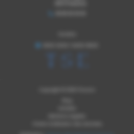
09270 Mazeres
05 65 30 33 03
Horaires
8h00-12h00 / 14h00-18h00
Copyright © 2026 Thouron
Blog
Activités
Mentions Légales
Charte d’utilisation des données