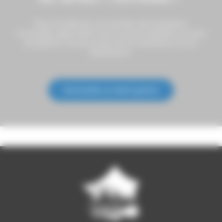
Plus modernes, nos
tentes de réception
nomades
apportent une touche berbère à votre
réception. La structure est en bambou ou en
aluminium.
Demandez un devis gratuit