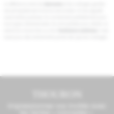
La différence entre les
barnums
et les cottages garden
est principalement la forme de la tente. On les appelle
aussi tentes pointues. Ils conviennent parfaitement pour
tous types d’évènements. Ils sont parfaits pour abriter un
stand lors d’une foire ou d’un
festival en extérieur
, mais
aussi pour des événements privés tels que les mariages.
THOURON
Impressionnez vos invités avec
les tentes « nomades »