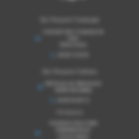
Ets Thouron Toulouse
Colorado Park 4 impasse de
l'Hers
31240 l'Union
06 80 73 33 16
Ets Thouron Cahors
920 Route de Villefranche
46090 ARCAMBAL
05 65 30 08 72
TSE Mazeres
THOURON STRUCTURES
EVENEMENTIELLES
1 ZA Les Pignes