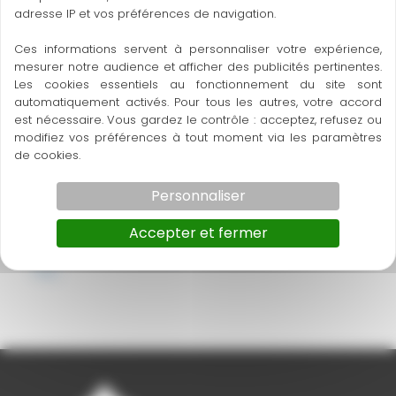
adresse IP et vos préférences de navigation.
Combien de mange-debout pour
une réception de 100 personnes ?
Ces informations servent à personnaliser votre expérience,
FAQ
mesurer notre audience et afficher des publicités pertinentes.
Les cookies essentiels au fonctionnement du site sont
automatiquement activés. Pour tous les autres, votre accord
est nécessaire. Vous gardez le contrôle : acceptez, refusez ou
Combien de personnes peut-on
modifiez vos préférences à tout moment via les paramètres
recevoir sous un chapiteau ?
de cookies.
FAQ
Personnaliser
Combien de temps faut-il pour
Accepter et fermer
installer un chapiteau ?
FAQ