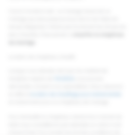
Tout le monde le sait : un mariage réussi est un
mariage qui dure jusqu’au bout de la nuit. Mais, les
tenues élégantes n’étant pas forcément les tenues les
plus chaudes, il faut penser à
chauffer le chapiteau
du mariage
.
Location de chapiteau chauffé
Lorsque vous décidez de louer du matériel de
réception auprès de
THOURON
, vous pouvez
demander conseil à nos spécialistes. Nous assurons
en effet la
location de chauffage pour événementiel
,
et notamment pour un chapiteau de mariage.
Pour réchauffer le chapiteau central d’un marché de
Noël, nous conseillerons par exemple un canon à air
chaud à fuel. Pour recréer les bonnes conditions de