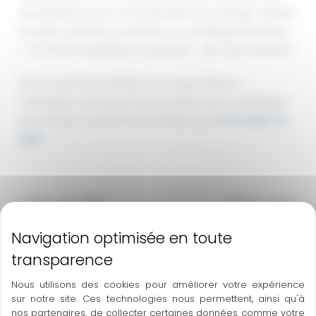
température pour un anniversaire de mariage célébré
en plein automne, la solution du chauffage électrique
– en format classique ou parasol – est toute indiquée.
Existe aussi la possibilité de mange debout
chauffants. Pour plus d’informations sur le chauffage
de réception, contactez THOURON via le
formulaire en
ligne
.
←
Article précédent
Article suivant
→
A découvrir également
Nous utilisons des cookies pour améliorer votre expérience
sur notre site. Ces technologies nous permettent, ainsi qu'à
nos partenaires, de collecter certaines données comme votre