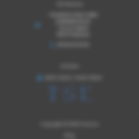
TSE Mazeres
THOURON STRUCTURES
EVENEMENTIELLES
1 ZA Les Pignes
09270 Mazeres
05 65 30 33 03
Horaires
8h00-12h00 / 14h00-18h00
Copyright © 2026 Thouron
Blog