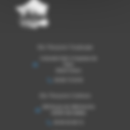
Ets Thouron Toulouse
Colorado Park 4 impasse de
l'Hers
31240 l'Union
06 80 73 33 16
Ets Thouron Cahors
920 Route de Villefranche
46090 ARCAMBAL
05 65 30 08 72