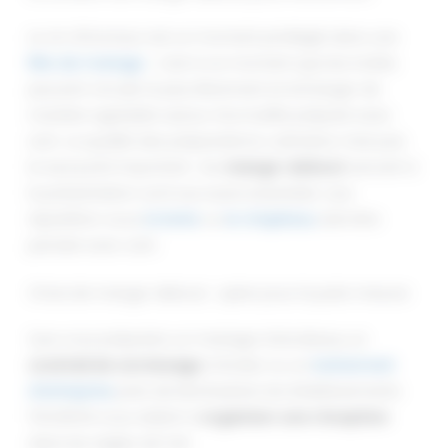
Le vin d’honneur est un moment privilégié dans une
fête de mariage
: c’est à ce moment que les invités
peuvent circuler le plus librement et échanger de
manière agréable autour d’un buffet préparé avec
soin. La qualité des préparations culinaires n’est pas
le seul point important : les
mange-debout
servant à
la présentation sont eux aussi essentiels. Leur
répartition sous
la tente
ou
le chapiteau
doit être
pensée avec soin.
Choix de mange-debout : opter pour la juste mesure
Que vous prépariez un mariage à Bordeaux, un
cocktail de vernissage
à Rodez ou un
événement
d’entreprise
près de Montauban, les établissements
THOURON vous aident à
organiser une réception
dans les règles de l’art.