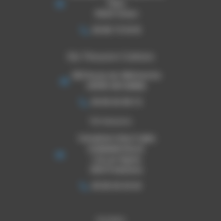
l'Hers
31240 l'Union
06 80 73 33 16
Ets Thouron Cahors
920 Route de Villefranche
46090 ARCAMBAL
05 65 30 08 72
TSE Mazeres
THOURON STRUCTURES
EVENEMENTIELLES
1 ZA Les Pignes
09270 Mazeres
05 65 30 33 03
Horaires