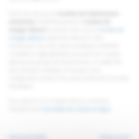
Parmi ses services de
location de matériel pour
cérémonie
, THOURON propose la l
ocation de
mange-debout
et évalue avec vous le
nombre de
mange-debout
réellement utile pour votre
événement. Pour des raisons pratiques, THOURON
conseille en règle générale une base d’un mange-
debout par groupe de 25 personnes. Ce chiffre est
bien entendu à adapter en fonction de la
configuration du lieu et du rendu recherché sur le plan
esthétique.
Pour réserver vos manges debout, contactez
THOURON via le
formulaire de contact en ligne
.
←
Article précédent
Article suivant
→