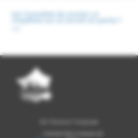
Est-il possible de monter un
chapiteau sur un terrain en pente ?
FAQ
Ets Thouron Toulouse
Colorado Park 4 impasse de