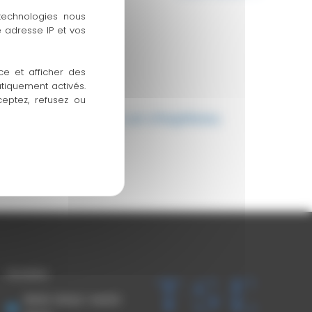
 technologies nous
 adresse IP et vos
ce et afficher des
atiquement activés.
ceptez, refusez ou
omment chauffer un chapiteau
e 50 personnes ?
Q
Horaires
8h00-12h00 / 14h00-