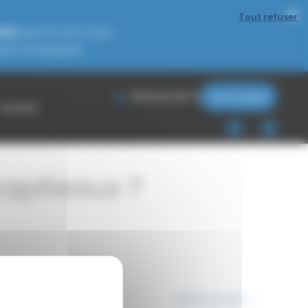
Tout refuser
iels
dans le Sud-Ouest.
nts d’entreprise.
05 65 30 08 72
Votre projet
Contact
hapiteaux ?
Article suivant
→