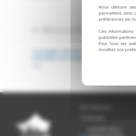
Nous utilisons de
permettent, ainsi
préférences de na
A découvrir également
Ces informations 
publicités pertine
Pour tous les aut
modifiez vos préf
Combien de temps faut-il pour
installer un chapiteau ?
FAQ
Ets Thouron
Toulouse
Colorado Park 4
impasse de l'Hers