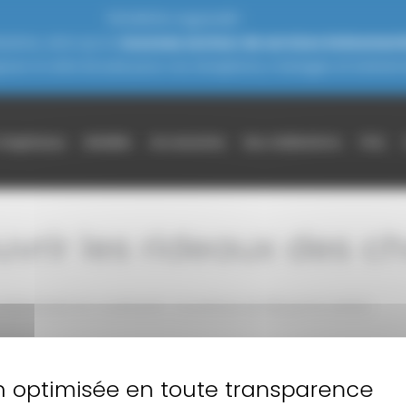
THOURON s’agrandit !
zères, ainsi qu'un
nouveau secteur de services événement
jours à votre écoute pour vos réceptions, mariages et événeme
chapiteaux
Mobilier
Accessoires
Nos réalisations
FAQ
vrir les rideaux des c
ntièrement en coulissant. L’ouverture se fait par le centre.