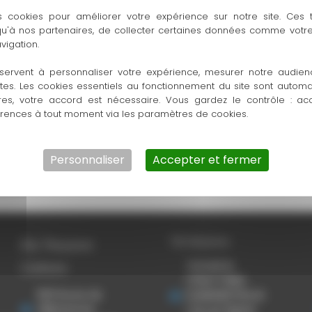
s cookies pour améliorer votre expérience sur notre site. Ces
 qu'à nos partenaires, de collecter certaines données comme votre
vigation.
servent à personnaliser votre expérience, mesurer notre audien
ntes. Les cookies essentiels au fonctionnement du site sont autom
res, votre accord est nécessaire. Vous gardez le contrôle : ac
érences à tout moment via les paramètres de cookies.
Combien faut-il de mange debout
C
pour une cérémonie ?
d
FAQ
FA
Personnaliser
Accepter et fermer
TSE Mazeres
Ets Thouron
Cahors
THOURON
STRUCTURES
920 Route de
EVENEMENTIELLES
Villefranche
1 ZA Les Pignes