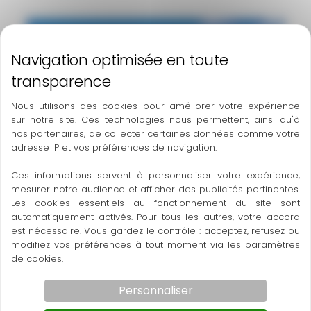
Nous utilisons des cookies pour améliorer votre expérience
sur notre site. Ces technologies nous permettent, ainsi qu'à
nos partenaires, de collecter certaines données comme votre
adresse IP et vos préférences de navigation.
Ces informations servent à personnaliser votre expérience,
mesurer notre audience et afficher des publicités pertinentes.
Les cookies essentiels au fonctionnement du site sont
automatiquement activés. Pour tous les autres, votre accord
est nécessaire. Vous gardez le contrôle : acceptez, refusez ou
modifiez vos préférences à tout moment via les paramètres
de cookies.
Personnaliser