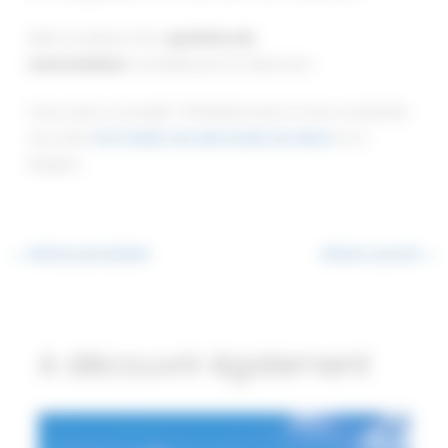
Mise en place d’un
système de
sonorisation
complet pour le discours.
Vous avez un projet ? N’hésitez pas à nous contacter
via notre
formulaire de demande de devis
en 3
étapes.
←
Article précédent
Article suivant
→
A découvrir également