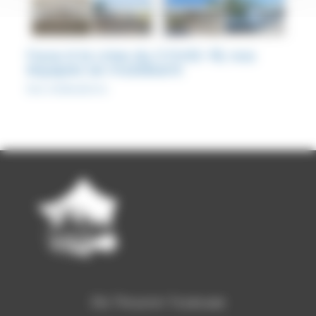
Face à la crise du COVID-19, nos
équipes se mobilisent
Nos réalisations
Ets Thouron Toulouse