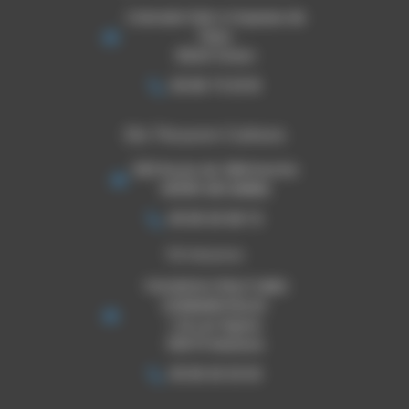
Colorado Park 4 impasse de
l'Hers
31240 l'Union
06 80 73 33 16
Ets Thouron Cahors
920 Route de Villefranche
46090 ARCAMBAL
05 65 30 08 72
TSE Mazeres
THOURON STRUCTURES
EVENEMENTIELLES
1 ZA Les Pignes
09270 Mazeres
05 65 30 33 03