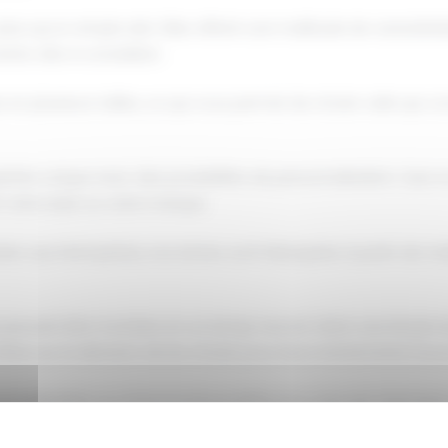
lus qu'un simple abri. Elles offrent une multitude de caractéri
nts clés à considérer :
s en plusieurs tailles, ce qui vous permet de choisir celle qui
ère unique avec des possibilités de personnalisation. Que ce so
r votre style ou votre marque.
ter aux intempéries, nos tentes sont fabriquées à partir de ma
tes peuvent être montées en un temps record. Selon une étude 
 influe sur la décision de les choisir pour leurs événements (sour
rsonnalisables un choix incontournable pour ceux qui cherchent
prit que vous aurez en sachant que votre espace est non seul