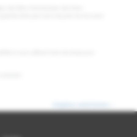
, des fêtes d'anniversaire, des foires
 grande tente peut servir de point de rencontre
bilité et avoir suffisamment de temps pour
contacter !
Chapiteau cristal Pamiers
→