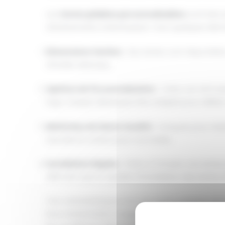
Les
tentes pliables personnalisables
sont bien p
d'événements à Montauban. Voici quelques éléme
Dimensions Variées
: Nos tentes sont disponible
d'invités attendus.
Options de Personnalisation
: Créez une atmosph
logo, chaque détail peut être adapté pour refléte
Matériaux de Haute Qualité
: Conçues pour résis
sécurité et confort pour vos invités.
Installation Rapide
: Prêtes à l'emploi, ces ten
affirment que la rapidité d'installation des tentes
Ces caractéristiques font des tentes pliables pe
leurs événements. Imaginez la tranquillité d'es