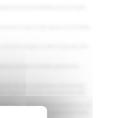
stiques qui les rendent idéales pour tous types
 conviendra le mieux à votre espace et au nombre
it par la couleur, le motif ou l'ajout de votre
tériaux robustes et durables, garantissant
récente, 78 % des organisateurs d'événements
ce : Étude sur l'industrie événementielle 2023).
 à combiner fonctionnalité et esthétisme lors de
ement beau, mais également préparé pour toutes