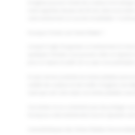
Imaginez pouvoir choisir les couleurs et le design 
notre expertise de plus de 40 ans dans la locati
votre événement un succès inoubliable ? Continuez
Pourquoi Choisir une Tente Pliable ?
Lorsqu'il s'agit d'organiser un événement, le choix 
quelques minutes, vous pouvez créer un espace c
pour un repas en plein air ou que vous participie
En plus de leur praticité, les tentes pliables per
variété de couleurs et de motifs. Imaginez une é
Quel que soit votre style, nos tentes pliables sau
Ces tentes ne se contentent pas de protéger vos i
focal pour votre événement, tout en ajoutant une
Caractéristiques des Tentes Pliables Personnalisa