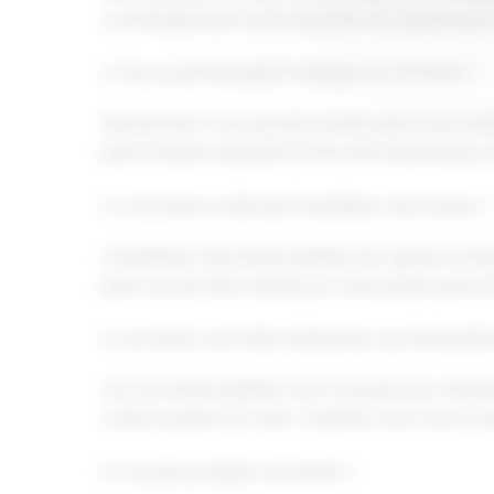
confortablement tout en laissant de l'espace pour 
2. Puis-je personnaliser le design de ma tente ?
Absolument ! Vous pouvez choisir parmi une vari
personnaliser l’apparence de votre événement, mai
3. Comment se déroule l'installation de la tente ?
L'installation des tentes pliables est rapide et 
peut souvent être réalisé par votre propre personn
4. Les tentes sont-elles résistantes aux intempérie
Oui, nos tentes pliables sont conçues pour résis
contre la pluie et le vent. Toutefois, nous rec
5. Où puis-je utiliser ces tentes ?