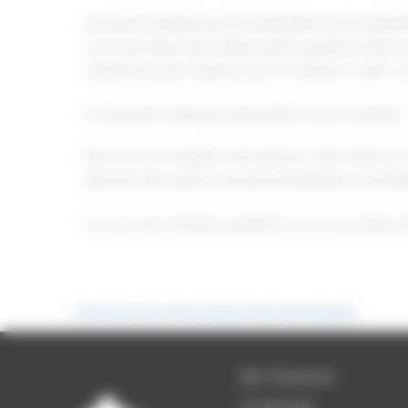
Les tentes pliables personnalisables sont parfait
commerciales, des événements sportifs et bien plu
central pour les visiteurs tout en offrant un abri c
6. Quel est le délai de réservation recommandé ?
Nous vous conseillons de réserver votre tente au
discuter des options de personnalisation souhait
Si vous avez d'autres questions ou si vous êtes p
←
Structure de vente temporaire Montauban
Ets Thouron
Toulouse