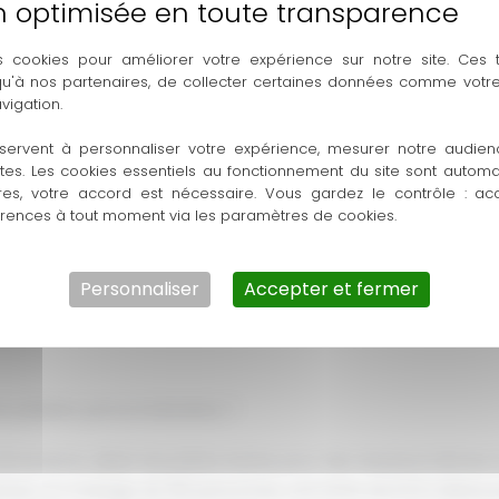
ment !
s cookies pour améliorer votre expérience sur notre site. Ces
 qu'à nos partenaires, de collecter certaines données comme votre
vigation.
nalisable
avec Thouron, c'est garantir le succès de votre événem
tes sont la solution idéale pour créer un cadre accueillant et mé
servent à personnaliser votre expérience, mesurer notre audien
ement, nos tentes s'adapteront parfaitement à vos besoins sp
ntes. Les cookies essentiels au fonctionnement du site sont autom
res, votre accord est nécessaire. Vous gardez le contrôle : ac
érences à tout moment via les paramètres de cookies.
 ! Contactez-nous dès aujourd'hui pour discuter de vos idées et
ntée est impatiente de vous accompagner pour faire de votre vi
Personnaliser
Accepter et fermer
able avec Thouron. Nous sommes ici pour vous aider à réalise
tes pliables personnalisables ?
 dimensions, allant de petites tentes pour des réunions intimes
nisez un mariage de 100 personnes, une tente de 6×12 mètres pou