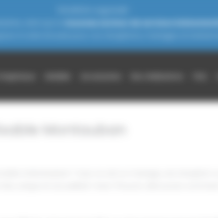
THOURON s’agrandit !
zères, ainsi qu'un
nouveau secteur de services événement
jours à votre écoute pour vos réceptions, mariages et événeme
chapiteaux
Mobilier
Accessoires
Nos réalisations
FAQ
lisable Montauban
ble à Montauban ? Que ce soit un mariage, une réception ou 
lieu unique et accueillant ! Avec Thouron, découvrez comment ce