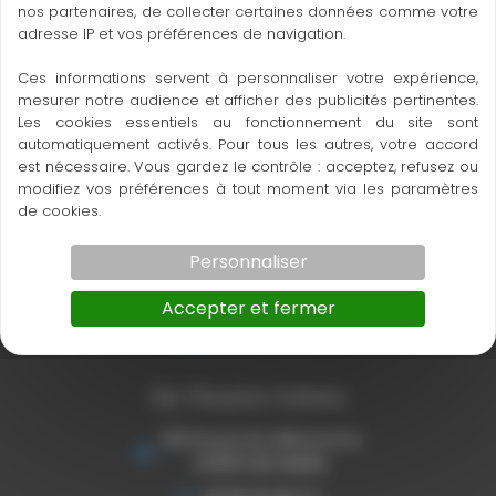
nos partenaires, de collecter certaines données comme votre
adresse IP et vos préférences de navigation.
Ces informations servent à personnaliser votre expérience,
mesurer notre audience et afficher des publicités pertinentes.
Les cookies essentiels au fonctionnement du site sont
automatiquement activés. Pour tous les autres, votre accord
est nécessaire. Vous gardez le contrôle : acceptez, refusez ou
modifiez vos préférences à tout moment via les paramètres
Ets Thouron Toulouse
de cookies.
Colorado Park 4 impasse de
Personnaliser
l'Hers
31240 l'Union
Accepter et fermer
06 80 73 33 16
Ets Thouron Cahors
920 Route de Villefranche
46090 ARCAMBAL