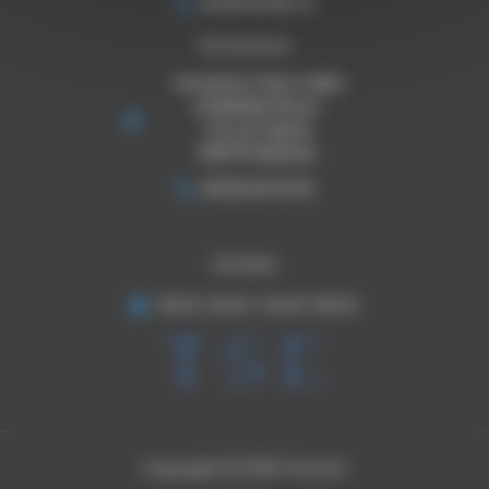
05 65 30 08 72
TSE Mazeres
THOURON STRUCTURES
EVENEMENTIELLES
1 ZA Les Pignes
09270 Mazeres
05 65 30 33 03
Horaires
8h00-12h00 / 14h00-18h00
Copyright © 2026 Thouron