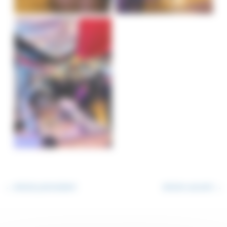
soirée-évenementielle-
toulouse-location-tente
←
Article précédent
Article suivant
→