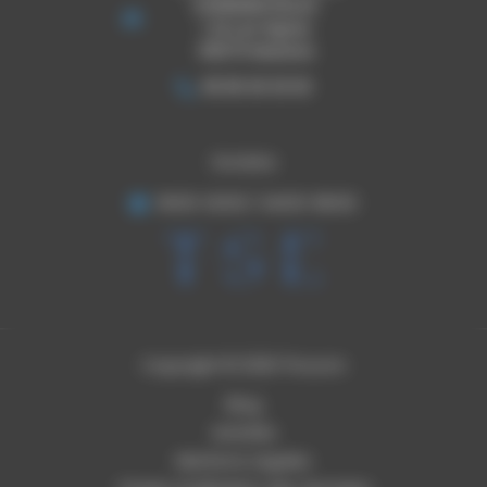
EVENEMENTIELLES
1 ZA Les Pignes
09270 Mazeres
05 65 30 33 03
Horaires
8h00-12h00 / 14h00-18h00
Copyright © 2026 Thouron
Blog
Activités
Mentions Légales