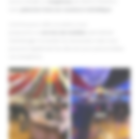
avons installé un
chapiteau
de 200m2 (10x20m)
avec
plancher bois sur ossature métallique
.
Comme pour cette occasion, nous
proposons un
service de mobilier
permettant
d’aménager à souhait nos structures, mais nous
pouvons également les décorer pour personnaliser
vos réceptions.
location-tente-
chapiteau-toulouse
evenement-toulouse_1