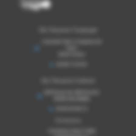
Ets Thouron Toulouse
Colorado Park 4 impasse de
l'Hers
31240 l'Union
06 80 73 33 16
Ets Thouron Cahors
920 Route de Villefranche
46090 ARCAMBAL
05 65 30 08 72
TSE Mazeres
THOURON STRUCTURES