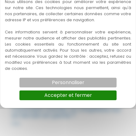
Nous utilisons des cookies pour améliorer votre expérience
sur notre site. Ces technologies nous permettent, ainsi qu'à
nos partenaires, de collecter certaines données comme votre
adresse IP et vos préférences de navigation.
Ces informations servent à personnaliser votre expérience,
mesurer notre audience et afficher des publicités pertinentes.
Les cookies essentiels au fonctionnement du site sont
automatiquement activés. Pour tous les autres, votre accord
est nécessaire. Vous gardez le contrôle : acceptez, refusez ou
modifiez vos préférences à tout moment via les paramètres
de cookies.
Comment chauffer un chapiteau
extérieur ?
Personnaliser
FAQ
Accepter et fermer
Comment monter un chapiteau sur
un terrain en pente ?
FAQ