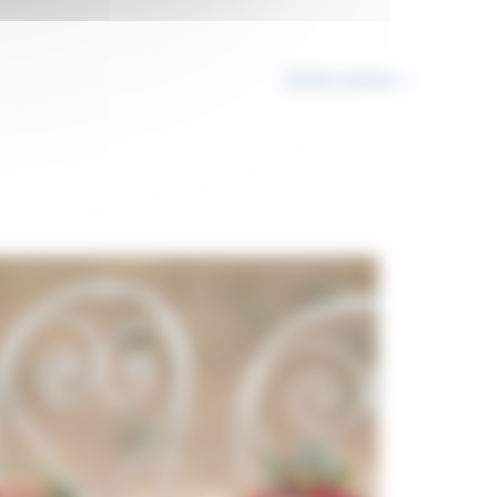
Article suivant
→