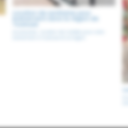
Location de sanitaires pour
évènement dans la région de
Toulouse
Accessoires : location de mobilier pour votre
évènement à Toulouse et sa région
L
Ac
év