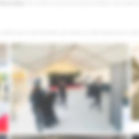
décoration
. De ce fait, vous pouvez personnaliser votre tente 
devis pour votre location de scène ou décoration pour vot
)
chapiteau-toulouse-inauguration