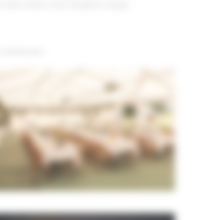
et ainsi rendre votre réception unique.
re évènement.
decoration-barnum-chapiteau