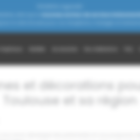
THOURON s’agrandit !
zères, ainsi qu'un
nouveau secteur de services événement
jours à votre écoute pour vos réceptions, mariages et événeme
chapiteaux
Mobilier
Accessoires
Nos réalisations
FAQ
nes et décorations p
Toulouse et sa région
és, nous avons développé des partenariats et nous proposons