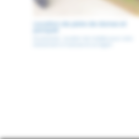
Location de piste de danse et
parquet
Accessoires : location de mobilier pour votre
évènement à Toulouse et sa région