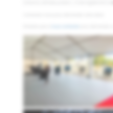
(cloisons, estrade, podium…) mais également la
Contactez-nous pour demander votre devis
N’hésitez pas à
nous contacter
pour demander un 
chapiteau-inauguration-de-chatier-toulouse(1