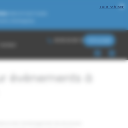
Tout refuser
iels
dans le Sud-Ouest.
nts d’entreprise.
05 65 30 08 72
Votre projet
Contact
our évènements à
 désormais l’aménagement de structures