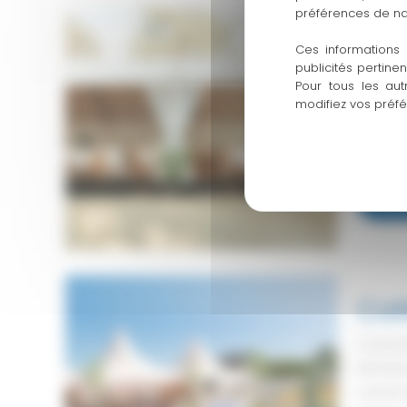
préférences de na
Str
Ces informations 
publicités pertine
Caracté
Pour tous les aut
M2Ridea
modifiez vos préf
disponi
ossatur
Str
En 
tra
Cot
Caracté
M2Toile
carrée 