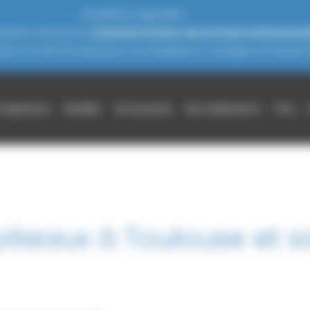
THOURON s’agrandit !
zères, ainsi qu'un
nouveau secteur de services événement
jours à votre écoute pour vos réceptions, mariages et événeme
chapiteaux
Mobilier
Accessoires
Nos réalisations
FAQ
teaux à Toulouse et s