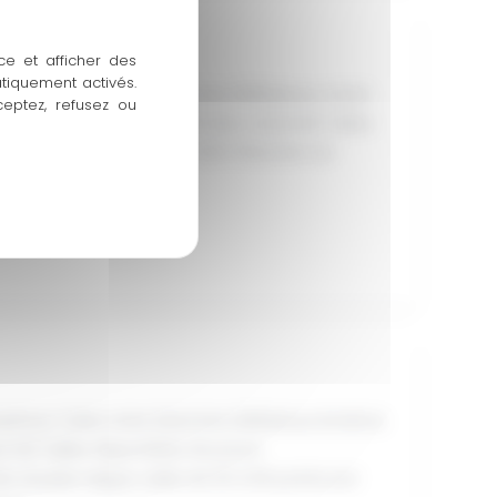
ce et afficher des
atiquement activés.
apiteau Toiles unies blanches M2Rideaux cristal
ceptez, refusez ou
es blanches opaques M2Toiles cristal M2 Tailles
 7m, 8m, 10m, 12m, 15m et 20m Plancher Sur
apiteau Toiles unies blanches M2Rideaux fenêtres
 M2 Tailles disponibles Structure
tée double nappe calée de 30 à 60 points par