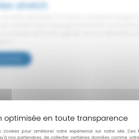
tes stretch
n de tentes style berbère sur mesure Les tentes de réception
 plus présentes dans le paysage évènementiel. Ces structu
um proposent des formes originales avec leur toile stretch, ne
us […]
ntes
savoir plus
etch
s cookies pour améliorer votre expérience sur notre site. Ces
 qu'à nos partenaires, de collecter certaines données comme votre