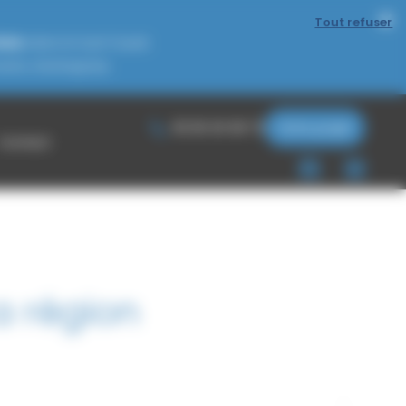
Tout refuser
iels
dans le Sud-Ouest.
nts d’entreprise.
05 65 30 08 72
Votre projet
Contact
a région