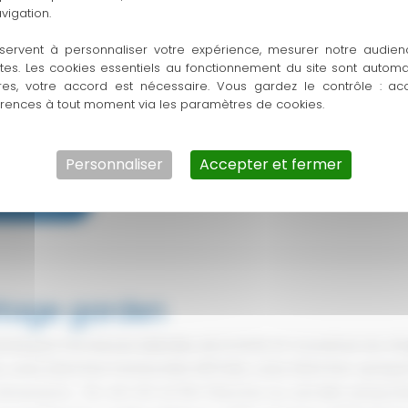
vigation.
ucture traditionnelle
servent à personnaliser votre expérience, mesurer notre audien
ntes. Les cookies essentiels au fonctionnement du site sont autom
ristiques Fermetures latérales de la tente et couverture du ch
res, votre accord est nécessaire. Vous gardez le contrôle : ac
ux fenêtres M2 Toiles unies blanches translucides M2Toiles uni
érences à tout moment via les paramètres de cookies.
bles Structure rectangulaire Longueur : module de 5mLargeur :
e métallique calée de 30 à 60 points par travée
Personnaliser
Accepter et fermer
ucture
savoir plus
ditionnelle
tage garden
ristiques Fermetures latérales de la tente et couverture du ch
s unies blanches translucides M2Toiles unies blanches opaques
Dimensions : 3m, 4m, 5m et 10m Plancher Sur semelle autopor