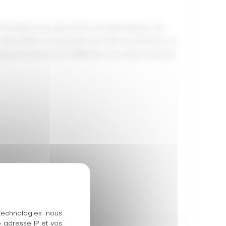
 Nomades sont des tentes de style berbère de
res extensibles composées de mats en bambou ou
 laissant personne indifférent à ce style moderne.
 technologies nous
 adresse IP et vos