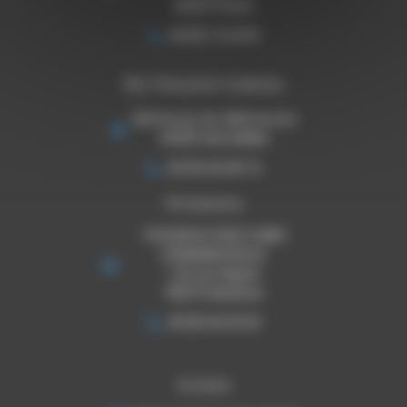
31240 l'Union
06 80 73 33 16
Ets Thouron Cahors
920 Route de Villefranche
46090 ARCAMBAL
05 65 30 08 72
TSE Mazeres
THOURON STRUCTURES
EVENEMENTIELLES
1 ZA Les Pignes
09270 Mazeres
05 65 30 33 03
Horaires