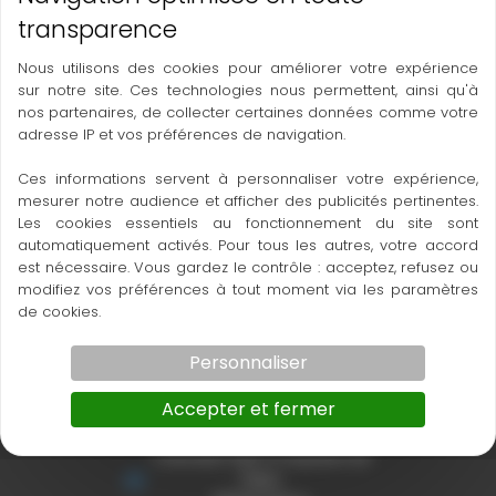
tablée, nous vous proposons aussi des
bancs
pour
évènement
de toutes tailles qui pourront vous être
livrés dans la région de Toulouse, de Cahors, de
Nous utilisons des cookies pour améliorer votre expérience
Bordeaux
ou encore jusqu’à Aurillac.
sur notre site. Ces technologies nous permettent, ainsi qu'à
nos partenaires, de collecter certaines données comme votre
Contactez-nous
pour nous demander un devis.
adresse IP et vos préférences de navigation.
Ces informations servent à personnaliser votre expérience,
mesurer notre audience et afficher des publicités pertinentes.
Les cookies essentiels au fonctionnement du site sont
automatiquement activés. Pour tous les autres, votre accord
est nécessaire. Vous gardez le contrôle : acceptez, refusez ou
modifiez vos préférences à tout moment via les paramètres
de cookies.
Personnaliser
Accepter et fermer
Ets Thouron Toulouse
Colorado Park 4 impasse de
l'Hers