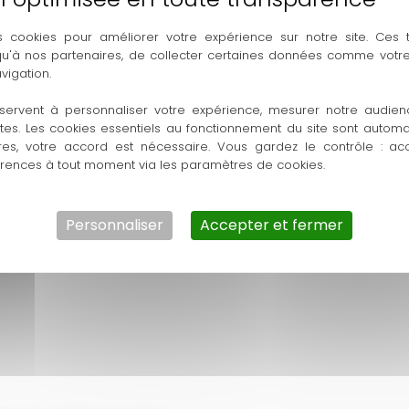
 Ensemble, faisons de ce jour un instant magique que vos inv
s cookies pour améliorer votre expérience sur notre site. Ces
 qu'à nos partenaires, de collecter certaines données comme votre
vigation.
servent à personnaliser votre expérience, mesurer notre audien
ntes. Les cookies essentiels au fonctionnement du site sont autom
hétique, conçue pour s'adapter à divers types d'événements en e
res, votre accord est nécessaire. Vous gardez le contrôle : ac
 accueillant.
érences à tout moment via les paramètres de cookies.
de la location de tentes nomades ?
Personnaliser
Accepter et fermer