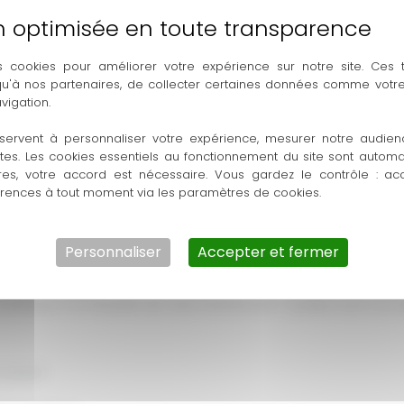
 de vos besoins spécifiques et découvrir comment nos soluti
s cookies pour améliorer votre expérience sur notre site. Ces
 qu'à nos partenaires, de collecter certaines données comme votre
vigation.
Rondes, rectangulaires
servent à personnaliser votre expérience, mesurer notre audien
ntes. Les cookies essentiels au fonctionnement du site sont autom
Flexibilité, praticité, confort
res, votre accord est nécessaire. Vous gardez le contrôle : ac
érences à tout moment via les paramètres de cookies.
Plus de 40 ans dans le secteur
Personnaliser
Accepter et fermer
Service sur mesure et personnalisé
ntribuer à la réussite de votre événement ! Quelles sont vos 
 à Auch