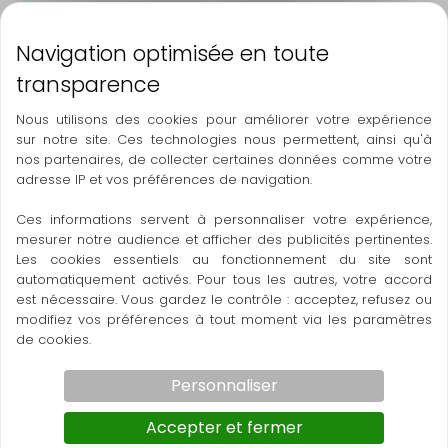
foire Carcassonne
Bienvenue chez Thouron, votre partenaire privilégié pour
réussir vos événements à Carcassonne et dans le
Grand Sud-Ouest ! Depuis 1980, notre entreprise
Nous utilisons des cookies pour améliorer votre expérience
familiale s'est imposée comme un leader dans la
sur notre site. Ces technologies nous permettent, ainsi qu'à
location de matériel événementiel, et nous sommes là
nos partenaires, de collecter certaines données comme votre
adresse IP et vos préférences de navigation.
pour faire de votre foire une expérience inoubliable. Que
vous organisiez un stand dynamique ou un espace
Ces informations servent à personnaliser votre expérience,
mesurer notre audience et afficher des publicités pertinentes.
Les cookies essentiels au fonctionnement du site sont
Location
En savoir plus
de
automatiquement activés. Pour tous les autres, votre accord
matériel
est nécessaire. Vous gardez le contrôle : acceptez, refusez ou
pour
modifiez vos préférences à tout moment via les paramètres
foire
Carcassonne
de cookies.
Location de matériel pour
Personnaliser
foire Foix
Accepter et fermer